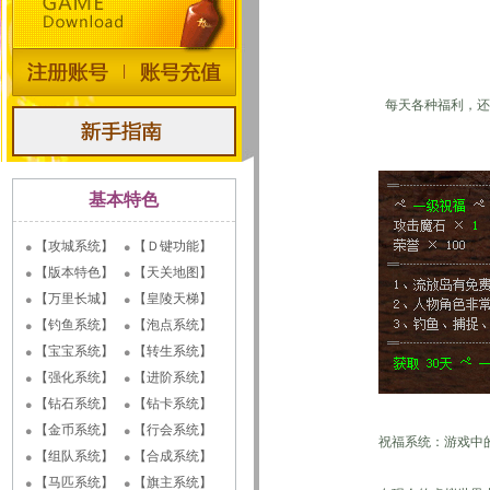
每天各种福利，还
基本特色
【攻城系统】
【Ｄ键功能】
【版本特色】
【天关地图】
【万里长城】
【皇陵天梯】
【钓鱼系统】
【泡点系统】
【宝宝系统】
【转生系统】
【强化系统】
【进阶系统】
【钻石系统】
【钻卡系统】
【金币系统】
【行会系统】
祝福系统：游戏中
【组队系统】
【合成系统】
【马匹系统】
【旗主系统】