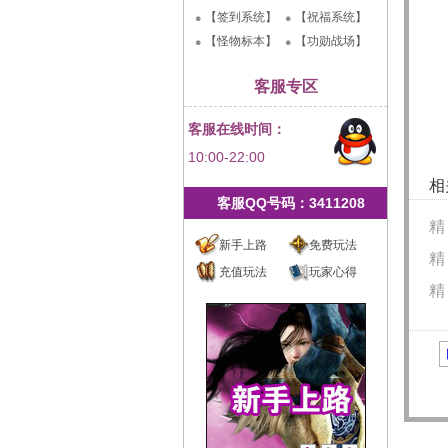
【签到系统】
【祝福系统】
【怪物标本】
【功勋战场】
客服专区
客服在线时间：
10:00-22:00
相
客服QQ号码：3411208
精
新手上路
免费玩法
精
充值玩法
玩家心得
精