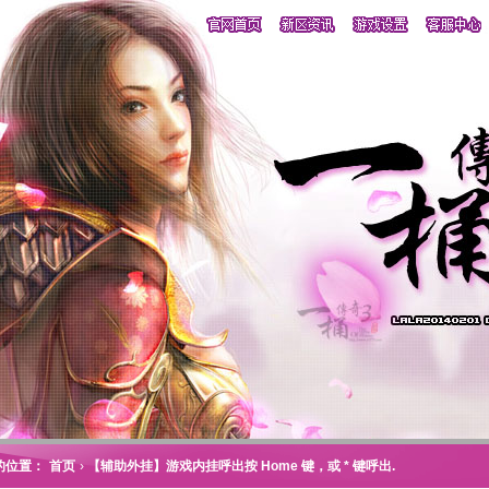
的位置：
首页
›
【辅助外挂】游戏内挂呼出按 Home 键，或 * 键呼出.