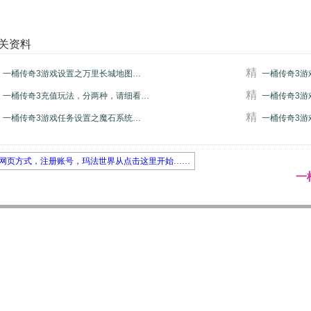
关资料
精
一桶传奇3游戏设置之万里长城地图…
一桶传奇3游
精
一桶传奇3充值玩法，分两种，请细看…
一桶传奇3游
精
一桶传奇3游戏任务设置之魔石系统…
一桶传奇3游
网页方式，注册账号，玛法世界从点击这里开始……
一桶