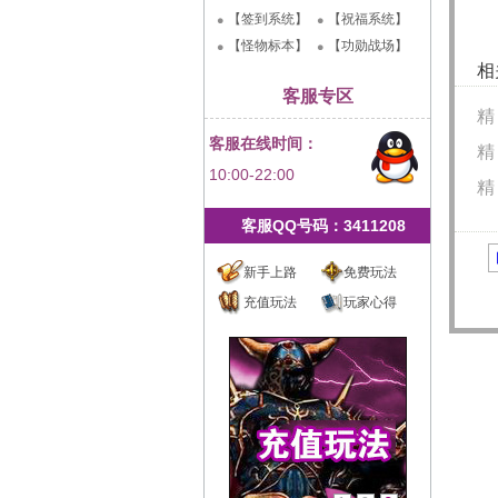
【签到系统】
【祝福系统】
【怪物标本】
【功勋战场】
相
客服专区
精
客服在线时间：
精
10:00-22:00
精
客服QQ号码：3411208
新手上路
免费玩法
充值玩法
玩家心得